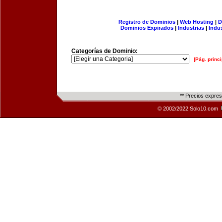
Registro de Dominios
|
Web Hosting
|
D
Dominios Expirados
|
Industrias
|
Indu
Categorías de Dominio:
[Pág. princi
** Precios expre
© 2002/2022 Solo10.com