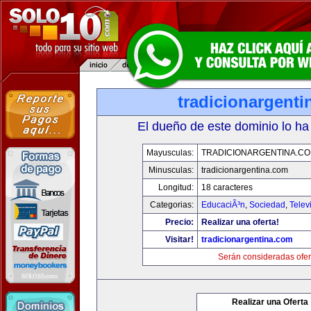
tradicionargent
El dueño de este dominio lo ha
Mayusculas:
TRADICIONARGENTINA.C
Minusculas:
tradicionargentina.com
Longitud:
18 caracteres
Categorias:
EducaciÃ³n
,
Sociedad
,
Telev
Precio:
Realizar una oferta!
Visitar!
tradicionargentina.com
Serán consideradas ofer
Realizar una Oferta