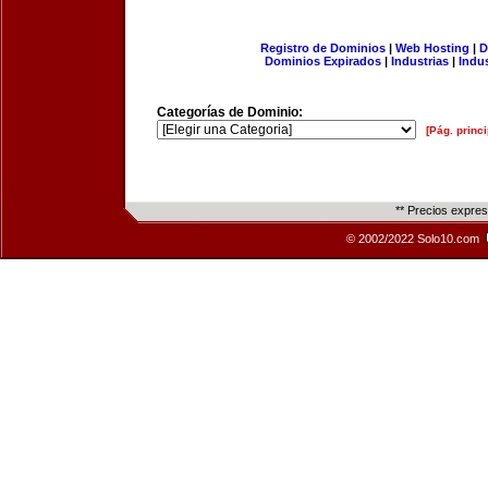
Registro de Dominios
|
Web Hosting
|
D
Dominios Expirados
|
Industrias
|
Indu
Categorías de Dominio:
[Pág. princi
** Precios expre
© 2002/2022 Solo10.com