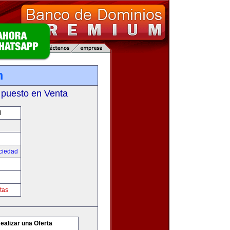
m
 puesto en Venta
M
ciedad
tas
ealizar una Oferta