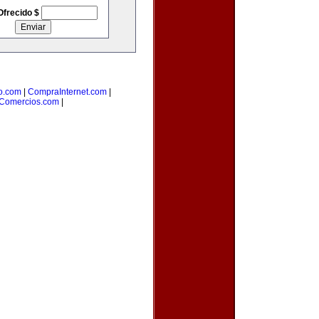
Ofrecido $
o.com
|
CompraInternet.com
|
Comercios.com
|