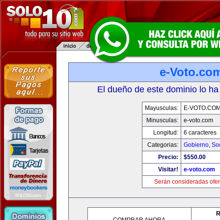
e-Voto.co
El dueño de este dominio lo ha
Mayusculas:
E-VOTO.CO
Minusculas:
e-voto.com
Longitud:
6 caracteres
Categorias:
Gobierno
,
So
Precio:
$550.00
Visitar!
e-voto.com
Serán consideradas ofer
R