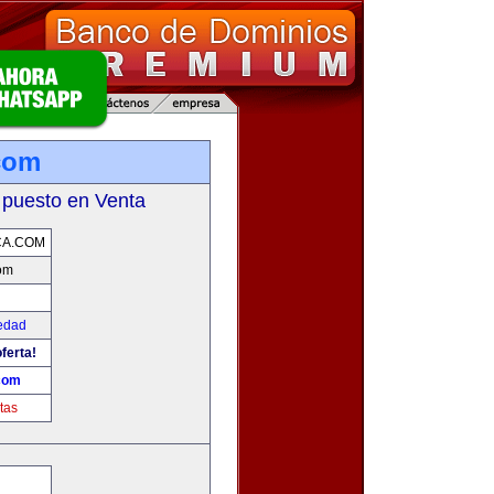
com
 puesto en Venta
CA.COM
om
edad
ferta!
com
tas