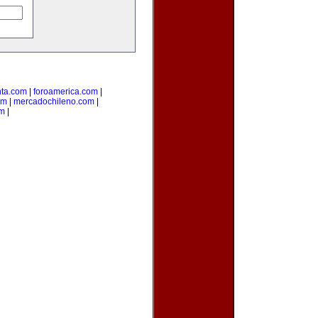
nta.com
|
foroamerica.com
|
om
|
mercadochileno.com
|
om
|