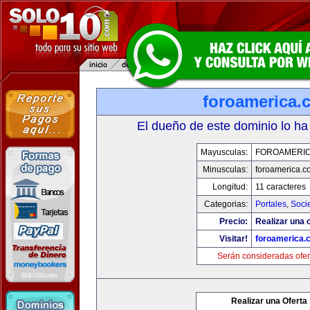
foroamerica.
El dueño de este dominio lo ha
Mayusculas:
FOROAMERI
Minusculas:
foroamerica.c
Longitud:
11 caracteres
Categorias:
Portales
,
Soci
Precio:
Realizar una o
Visitar!
foroamerica.
Serán consideradas ofer
Realizar una Oferta