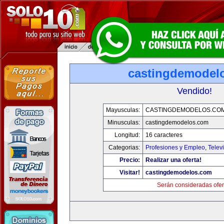
castingdemodel
Vendido!
Mayusculas:
CASTINGDEMODELOS.CO
Minusculas:
castingdemodelos.com
Longitud:
16 caracteres
Categorias:
Profesiones y Empleo
,
Telev
Precio:
Realizar una oferta!
Visitar!
castingdemodelos.com
Serán consideradas ofer