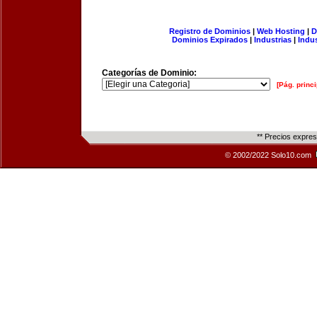
Registro de Dominios
|
Web Hosting
|
D
Dominios Expirados
|
Industrias
|
Indu
Categorías de Dominio:
[Pág. princi
** Precios expre
© 2002/2022 Solo10.com