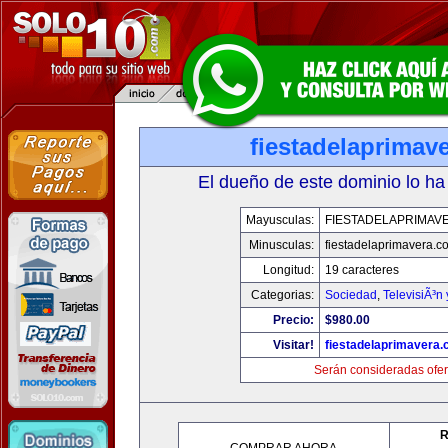
fiestadelaprimav
El dueño de este dominio lo ha
Mayusculas:
FIESTADELAPRIMAV
Minusculas:
fiestadelaprimavera.c
Longitud:
19 caracteres
Categorias:
Sociedad
,
TelevisiÃ³n
Precio:
$980.00
Visitar!
fiestadelaprimavera
Serán consideradas ofer
R