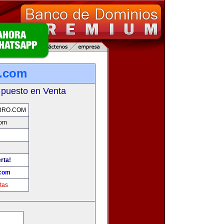
o.com
 puesto en Venta
BRO.COM
com
rta!
.com
tas