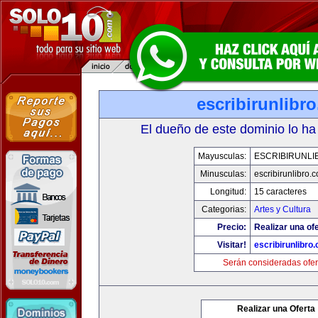
escribirunlibr
El dueño de este dominio lo ha
Mayusculas:
ESCRIBIRUNLI
Minusculas:
escribirunlibro.
Longitud:
15 caracteres
Categorias:
Artes y Cultura
Precio:
Realizar una ofe
Visitar!
escribirunlibro
Serán consideradas ofer
Realizar una Oferta