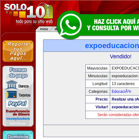
expoeducacio
Vendido!
Mayusculas:
EXPOEDUCAC
Minusculas:
expoeducacion
Longitud:
13 caracteres
Categorias:
EducaciÃ³n
Precio:
Realizar una of
Visitar!
expoeducacion
Serán consideradas ofer