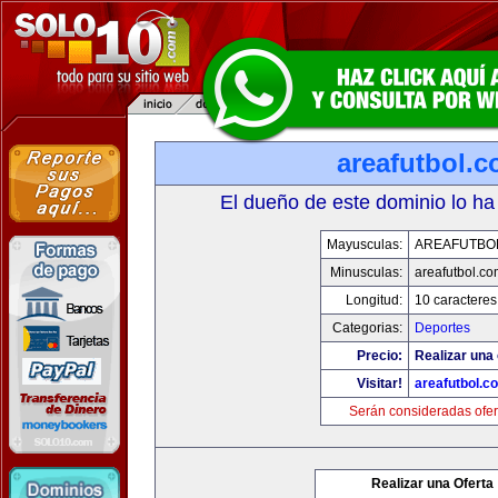
areafutbol.
El dueño de este dominio lo ha
Mayusculas:
AREAFUTBO
Minusculas:
areafutbol.co
Longitud:
10 caracteres
Categorias:
Deportes
Precio:
Realizar una 
Visitar!
areafutbol.c
Serán consideradas ofer
Realizar una Oferta