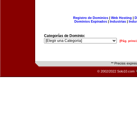
Registro de Dominios
|
Web Hosting
|
D
Dominios Expirados
|
Industrias
|
Indu
Categorías de Dominio:
[Pág. princi
** Precios expre
© 2002/2022 Solo10.com