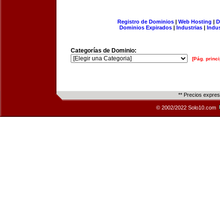
Registro de Dominios
|
Web Hosting
|
D
Dominios Expirados
|
Industrias
|
Indu
Categorías de Dominio:
[Pág. princi
** Precios expre
© 2002/2022 Solo10.com