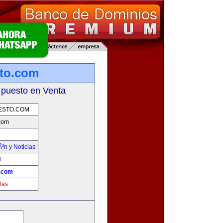
sto.com
 puesto en Venta
ESTO.COM
.com
Ã³n y Noticias
!
o.com
tas