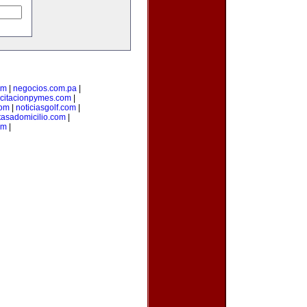
om
|
negocios.com.pa
|
citacionpymes.com
|
com
|
noticiasgolf.com
|
tasadomicilio.com
|
om
|