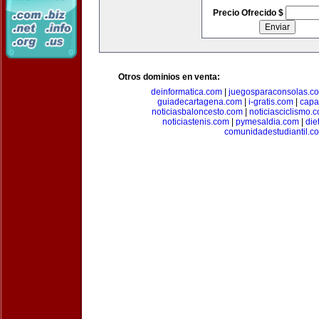
Precio Ofrecido $
Otros dominios en venta:
deinformatica.com
|
juegosparaconsolas.c
guiadecartagena.com
|
i-gratis.com
|
capa
noticiasbaloncesto.com
|
noticiasciclismo.
noticiastenis.com
|
pymesaldia.com
|
die
comunidadestudiantil.c