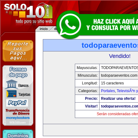
todoparaevento
Vendido!
Mayusculas:
TODOPARAEVENTO
Minusculas:
todoparaeventos.com
Longitud:
15 caracteres
Categorias:
Portales
,
TelevisiÃ³n 
Precio:
Realizar una oferta!
Visitar!
todoparaeventos.co
Serán consideradas ofer