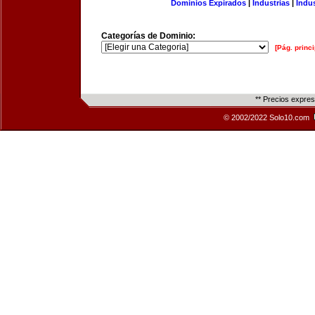
Dominios Expirados
|
Industrias
|
Indu
Categorías de Dominio:
[Pág. princi
** Precios expre
© 2002/2022 Solo10.com