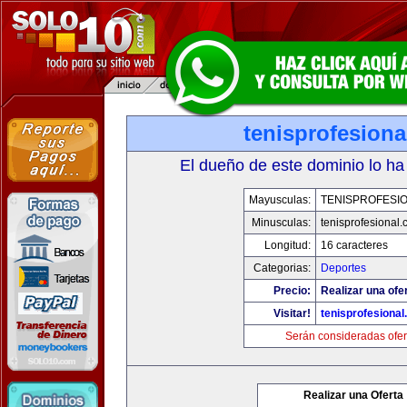
tenisprofesion
El dueño de este dominio lo ha
Mayusculas:
TENISPROFESI
Minusculas:
tenisprofesional
Longitud:
16 caracteres
Categorias:
Deportes
Precio:
Realizar una ofe
Visitar!
tenisprofesiona
Serán consideradas ofer
Realizar una Oferta