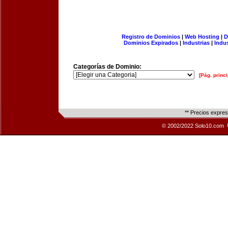
Registro de Dominios
|
Web Hosting
|
D
Dominios Expirados
|
Industrias
|
Indu
Categorías de Dominio:
[Pág. princi
** Precios expre
© 2002/2022 Solo10.com