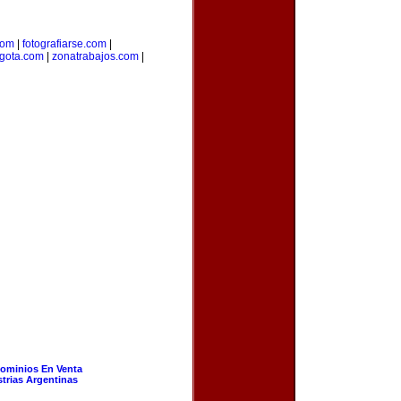
com
|
fotografiarse.com
|
gota.com
|
zonatrabajos.com
|
ominios En Venta
strias Argentinas