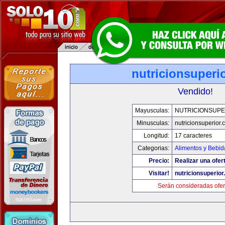
nutricionsuperi
Vendido!
Mayusculas:
NUTRICIONSUPE
Minusculas:
nutricionsuperior
Longitud:
17 caracteres
Categorias:
Alimentos y Bebid
Precio:
Realizar una ofer
Visitar!
nutricionsuperio
Serán consideradas ofer