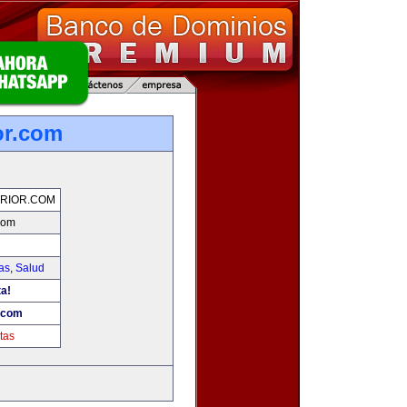
or.com
RIOR.COM
.com
as
,
Salud
ta!
r.com
tas