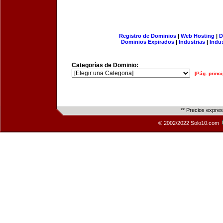
Registro de Dominios
|
Web Hosting
|
D
Dominios Expirados
|
Industrias
|
Indu
Categorías de Dominio:
[Pág. princi
** Precios expre
© 2002/2022 Solo10.com