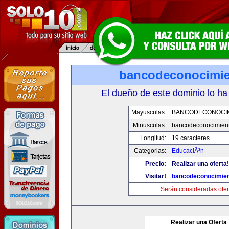
bancodeconocimi
El dueño de este dominio lo ha
Mayusculas:
BANCODECONOCI
Minusculas:
bancodeconocimien
Longitud:
19 caracteres
Categorias:
EducaciÃ³n
Precio:
Realizar una oferta!
Visitar!
bancodeconocimie
Serán consideradas ofer
Realizar una Oferta