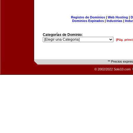
Registro de Dominios
|
Web Hosting
|
D
Dominios Expirados
|
Industrias
|
Indu
Categorías de Dominio:
[Pág. princi
** Precios expre
© 2002/2022 Solo10.com