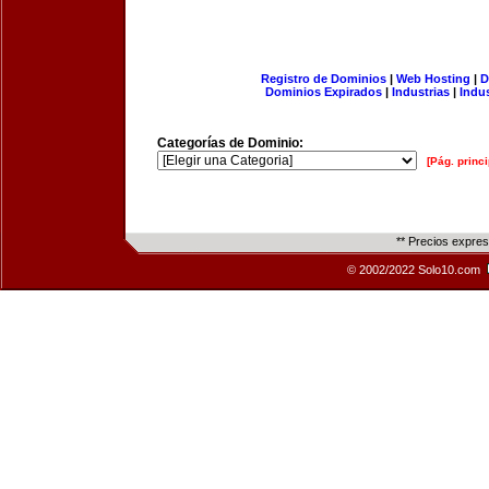
Registro de Dominios
|
Web Hosting
|
D
Dominios Expirados
|
Industrias
|
Indu
Categorías de Dominio:
[Pág. princi
** Precios expre
© 2002/2022 Solo10.com