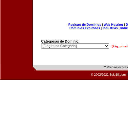
Registro de Dominios
|
Web Hosting
|
D
Dominios Expirados
|
Industrias
|
Indu
Categorías de Dominio:
[Pág. princi
** Precios expre
© 2002/2022 Solo10.com