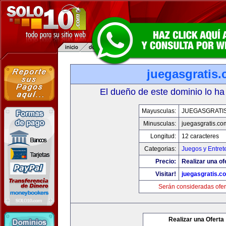
juegasgratis
El dueño de este dominio lo ha
Mayusculas:
JUEGASGRATI
Minusculas:
juegasgratis.co
Longitud:
12 caracteres
Categorias:
Juegos y Entret
Precio:
Realizar una of
Visitar!
juegasgratis.c
Serán consideradas ofer
Realizar una Oferta