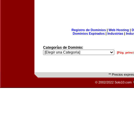
Registro de Dominios
|
Web Hosting
|
D
Dominios Expirados
|
Industrias
|
Indu
Categorías de Dominio:
[Pág. princi
** Precios expre
© 2002/2022 Solo10.com