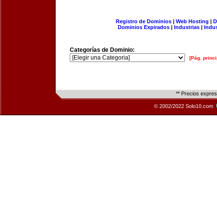
Registro de Dominios
|
Web Hosting
|
D
Dominios Expirados
|
Industrias
|
Indu
Categorías de Dominio:
[Pág. princi
** Precios expre
© 2002/2022 Solo10.com