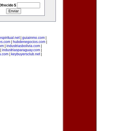
Ofrecido $
spiritual.net
|
guiainmo.com
|
es.com
|
hubdenegocios.com
|
com
|
industriasbolivia.com
|
|
industriasparaguay.com
|
a.com
|
keybuyersclub.net
|