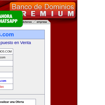
s.com
 puesto en Venta
IOS.COM
.com
.com
tas
ealizar una Oferta