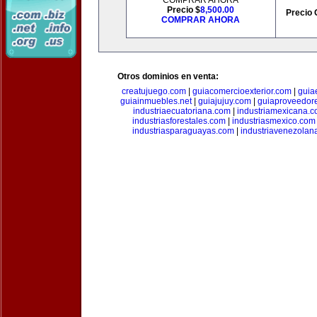
COMPRAR AHORA
Precio $
8,500.00
Precio 
COMPRAR AHORA
Otros dominios en venta:
creatujuego.com
|
guiacomercioexterior.com
|
guiae
guiainmuebles.net
|
guiajujuy.com
|
guiaproveedor
industriaecuatoriana.com
|
industriamexicana.
industriasforestales.com
|
industriasmexico.com
industriasparaguayas.com
|
industriavenezolan