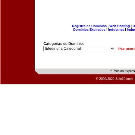
Registro de Dominios
|
Web Hosting
|
D
Dominios Expirados
|
Industrias
|
Indu
Categorías de Dominio:
[Pág. princi
** Precios expre
© 2002/2022 Solo10.com