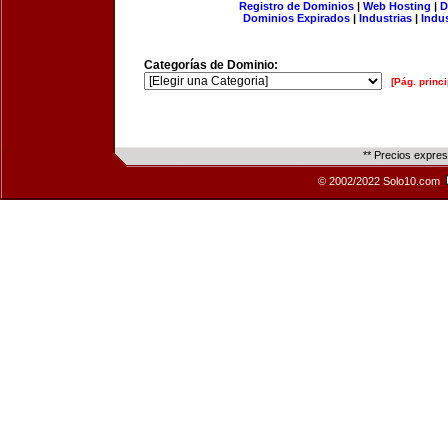
Registro de Dominios
|
Web Hosting
|
D
Dominios Expirados
|
Industrias
|
Indu
Categorías de Dominio:
[Pág. princi
** Precios expre
© 2002/2022 Solo10.com