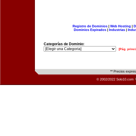
Registro de Dominios
|
Web Hosting
|
D
Dominios Expirados
|
Industrias
|
Indu
Categorías de Dominio:
[Pág. princi
** Precios expre
© 2002/2022 Solo10.com