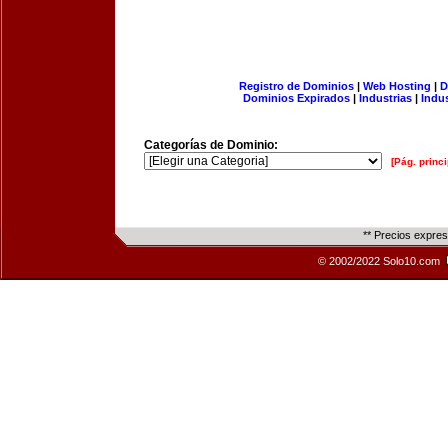
Registro de Dominios
|
Web Hosting
|
D
Dominios Expirados
|
Industrias
|
Indu
Categorías de Dominio:
[Pág. princi
** Precios expre
© 2002/2022 Solo10.com