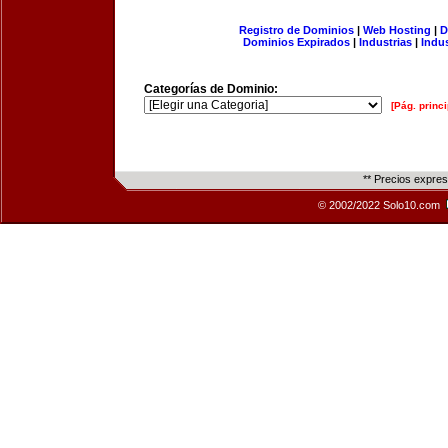
Registro de Dominios
|
Web Hosting
|
D
Dominios Expirados
|
Industrias
|
Indu
Categorías de Dominio:
[Pág. princi
** Precios expre
© 2002/2022 Solo10.com